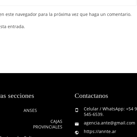
 en este navegador para la próxima vez que haga un comentario.
esta entrada.
as secciones
Contactanos
Celular / WhatsApp: +54 
ANSES
545-6539.
CAJAS
agencia.ante@gmail.com
PROVINCIALES
https://annte.ar