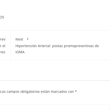
DOS
rev
Next
r el
Hipertensión Arterial: postas promopreventivas de
ones
IOMA
Los campos obligatorios están marcados con
*