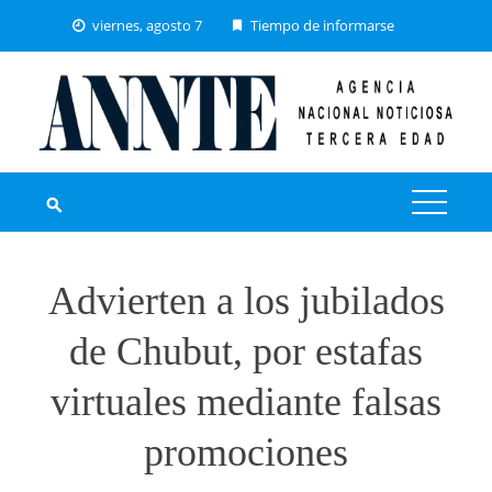
Skip
viernes, agosto 7
Tiempo de informarse
to
NEXT
content
Advierten a los jubilados
de Chubut, por estafas
virtuales mediante falsas
promociones