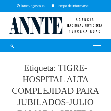
Skip
lunes, agosto 10
Tiempo de informarse
to
content
Etiqueta:
TIGRE-
HOSPITAL ALTA
COMPLEJIDAD PARA
JUBILADOS-JULIO